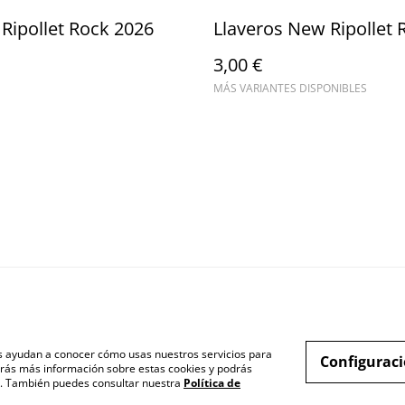
 Ripollet Rock 2026
Llaveros New Ripollet 
3,00 €
MÁS VARIANTES DISPONIBLES
nos ayudan a conocer cómo usas nuestros servicios para
Configuraci
rás más información sobre estas cookies y podrás
s". También puedes consultar nuestra
Política de
inos Legales
Política Privacidad
Política Cookies