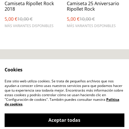
%
%
Camiseta Ripollet Rock
Camiseta 25 Aniversario
2018
Ripollet Rock
5,00 €
10,00 €
5,00 €
10,00 €
MÁS VARIANTES DISPONIBLES
MÁS VARIANTES DISPONIBLES
Contacto
Términos Legales
Cookies
Política Privacidad
Política Cookies
Ripollet Rock Festival
Este sitio web utiliza cookies. Se trata de pequeños archivos que nos
ayudan a conocer cómo usas nuestros servicios para que podamos hacer
Hazte Socio
que tu experiencia sea todavía mejor. Encontrarás más información sobre
estas cookies y podrás controlar cómo se usan haciendo clic en
"Configuración de cookies". También puedes consultar nuestra
Política
de cookies
.
Aceptar todas
©
2026
Ripollet Rock Tienda Online