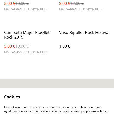
5,00 €
10,00 €
8,00 €
12,00 €
MÁS VARIANTES DISPONIBLES
MÁS VARIANTES DISPONIBLES
%
Camiseta Mujer Ripollet
Vaso Ripollet Rock Festival
Rock 2019
5,00 €
10,00 €
1,00 €
MÁS VARIANTES DISPONIBLES
Contacto
Términos Legales
Cookies
Política Privacidad
Política Cookies
Ripollet Rock Festival
Este sitio web utiliza cookies. Se trata de pequeños archivos que nos
ayudan a conocer cómo usas nuestros servicios para que podamos hacer
Hazte Socio