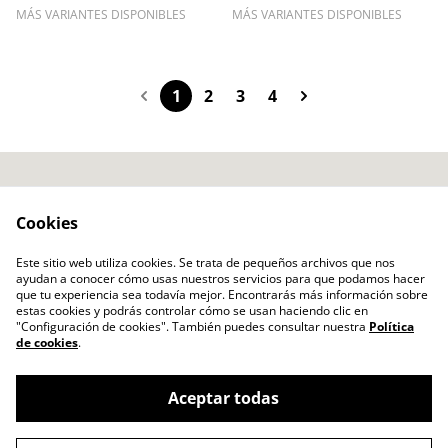
MÁS VARIANTES DISPONIBLES
MÁS VARIANTES DISPONIBLES
1
2
3
4
Contacto
Términos Legales
Cookies
Política Privacidad
Política Cookies
Ripollet Rock Festival
Este sitio web utiliza cookies. Se trata de pequeños archivos que nos
ayudan a conocer cómo usas nuestros servicios para que podamos hacer
Hazte Socio
que tu experiencia sea todavía mejor. Encontrarás más información sobre
estas cookies y podrás controlar cómo se usan haciendo clic en
"Configuración de cookies". También puedes consultar nuestra
Política
de cookies
.
Aceptar todas
©
2026
Ripollet Rock Tienda Online