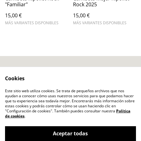
"Familiar"
Rock 2025
15,00 €
15,00 €
MÁS VARIANTES DISPONIBLES
MÁS VARIANTES DISPONIBLES
Contacto
Términos Legales
Cookies
Política Privacidad
Política Cookies
Ripollet Rock Festival
Este sitio web utiliza cookies. Se trata de pequeños archivos que nos
ayudan a conocer cómo usas nuestros servicios para que podamos hacer
Hazte Socio
que tu experiencia sea todavía mejor. Encontrarás más información sobre
estas cookies y podrás controlar cómo se usan haciendo clic en
"Configuración de cookies". También puedes consultar nuestra
Política
de cookies
.
Aceptar todas