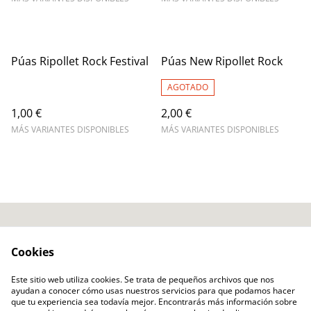
Púas Ripollet Rock Festival
Púas New Ripollet Rock
AGOTADO
1,00 €
2,00 €
MÁS VARIANTES DISPONIBLES
MÁS VARIANTES DISPONIBLES
Contacto
Términos Legales
Cookies
Política Privacidad
Política Cookies
Ripollet Rock Festival
Este sitio web utiliza cookies. Se trata de pequeños archivos que nos
ayudan a conocer cómo usas nuestros servicios para que podamos hacer
Hazte Socio
que tu experiencia sea todavía mejor. Encontrarás más información sobre