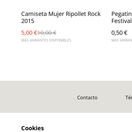
%
Camiseta Mujer Ripollet Rock
Pegatin
2015
Festival
5,00 €
10,00 €
0,50 €
MÁS VARIANTES DISPONIBLES
MÁS VARIAN
Contacto
Té
Cookies