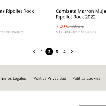
%
as Ripollet Rock
Camiseta Marrón Muje
Ripollet Rock 2022
7,00 €
12,00 €
TES DISPONIBLES
MÁS VARIANTES DISPONIBLES
1
2
3
4
rminos Legales
Política Privacidad
Política Cookies