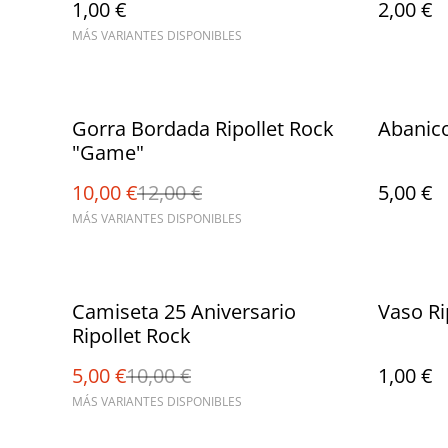
1,00 €
2,00 €
MÁS VARIANTES DISPONIBLES
%
Gorra Bordada Ripollet Rock
Abanico
"Game"
10,00 €
12,00 €
5,00 €
MÁS VARIANTES DISPONIBLES
%
Camiseta 25 Aniversario
Vaso Ri
Ripollet Rock
5,00 €
10,00 €
1,00 €
MÁS VARIANTES DISPONIBLES