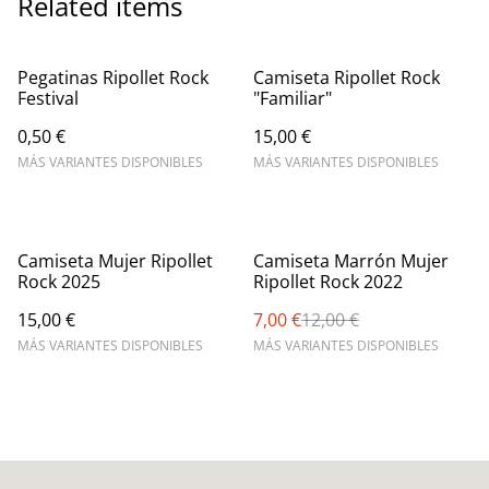
Related items
Pegatinas Ripollet Rock
Camiseta Ripollet Rock
Festival
"Familiar"
0,50 €
15,00 €
MÁS VARIANTES DISPONIBLES
MÁS VARIANTES DISPONIBLES
%
Camiseta Mujer Ripollet
Camiseta Marrón Mujer
Rock 2025
Ripollet Rock 2022
15,00 €
7,00 €
12,00 €
MÁS VARIANTES DISPONIBLES
MÁS VARIANTES DISPONIBLES